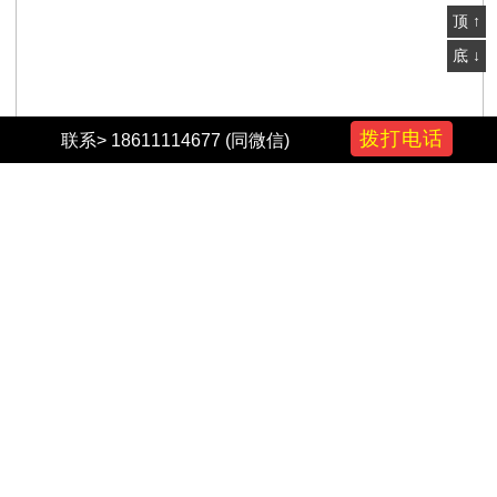
顶 ↑
底 ↓
拨打电话
联系> 18611114677 (同微信)